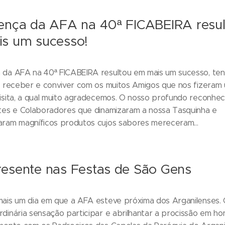
ença da AFA na 40ª FICABEIRA resul
s um sucesso!
 da AFA na 40ª FICABEIRA resultou em mais um sucesso, ten
e receber e conviver com os muitos Amigos que nos fizeram
isita, a qual muito agradecemos. O nosso profundo reconhe
ntes e Colaboradores que dinamizaram a nossa Tasquinha e
aram magníficos produtos cujos sabores mereceram...
esente nas Festas de São Gens
ais um dia em que a AFA esteve próxima dos Arganilenses. C
dinária sensação participar e abrilhantar a procissão em h