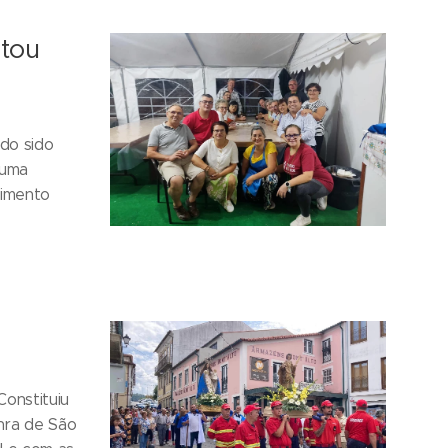
tou
do sido
 uma
cimento
onstituiu
onra de São