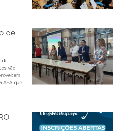
o de
l do
tos vão
proveitem
da AFA que
URO