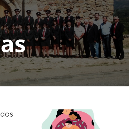
ias
 dos