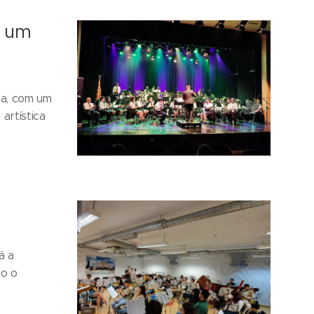
i um
a, com um
artística
á a
ão o