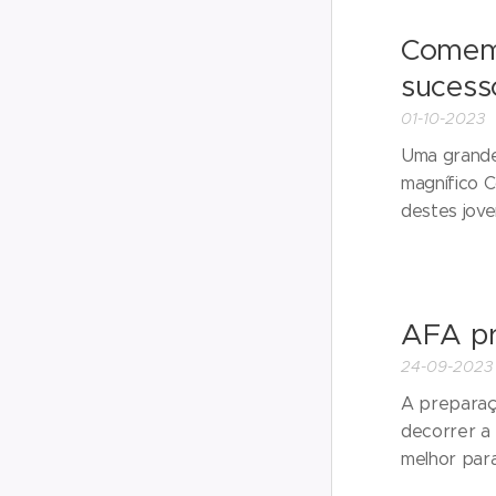
Comemo
sucess
01-10-2023
Uma grande
magnífico C
destes jove
AFA pr
24-09-2023
A preparaç
decorrer a 
melhor par