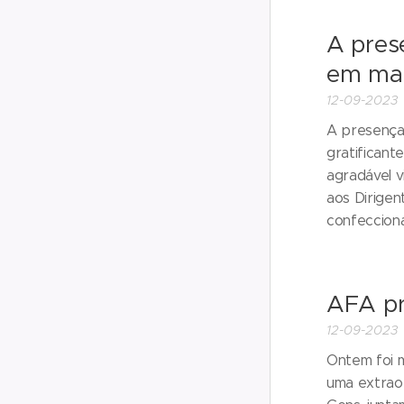
A pres
em mai
12-09-2023
A presença
gratificant
agradável v
aos Dirige
confeccion
AFA pr
12-09-2023
Ontem foi m
uma extraor