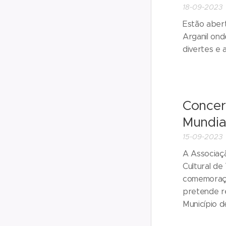
18-09-2023
Estão abert
Arganil on
divertes e
Concer
Mundia
15-09-2023
A Associaçã
Cultural de
comemoraçõ
pretende re
Município d