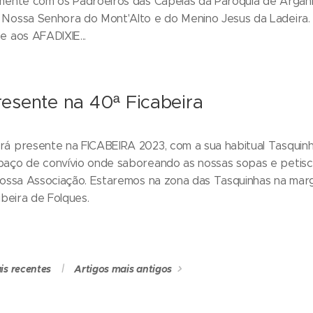
mente com os Padroeiros das Capelas da Paróquia de Argani
 Nossa Senhora do Mont'Alto e do Menino Jesus da Ladeira.
e aos AFADIXIE...
esente na 40ª Ficabeira
á presente na FICABEIRA 2023, com a sua habitual Tasquinh
paço de convívio onde saboreando as nossas sopas e petisc
 nossa Associação. Estaremos na zona das Tasquinhas na ma
ibeira de Folques.
is recentes
Artigos mais antigos