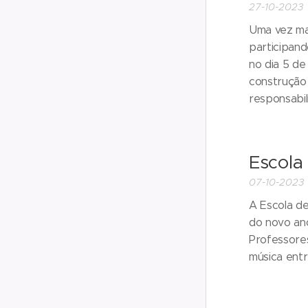
27-10-2023
Uma vez mai
participand
no dia 5 de
construção 
responsabili
Escola
07-10-2023
A Escola de
do novo ano
Professores
música entr