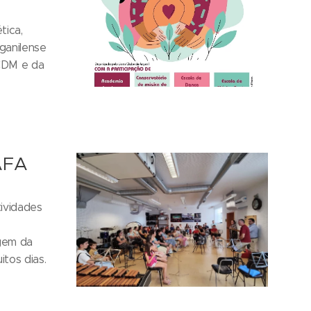
tica,
ganilense
ACDM e da
 AFA
tividades
agem da
tos dias.