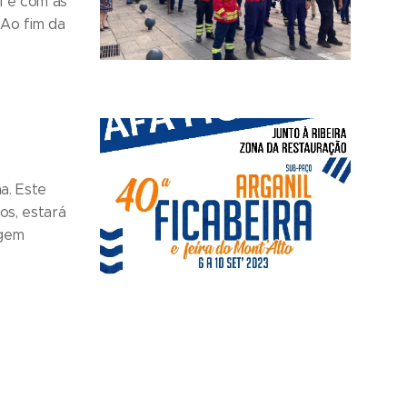
l e com as
 Ao fim da
a. Este
os, estará
rgem