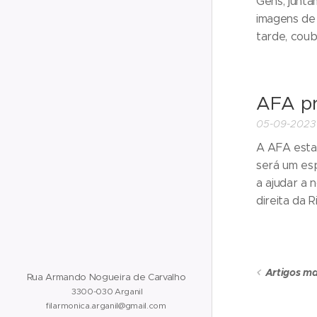
Gens, junta
imagens de
tarde, coub
AFA pr
05-09-2023
A AFA estar
será um es
a ajudar a
direita da R
Artigos ma
Rua Armando Nogueira de Carvalho
3300-030 Arganil
filarmonica.arganil@gmail.com