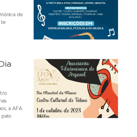
rmónica de
 te
Dia
tro
nas
nos, a AFA
 pelo